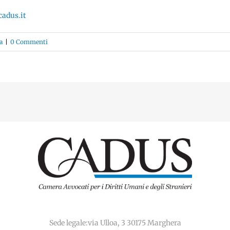
adus.it
a
|
0 Commenti
Sede legale:via Ulloa, 3 30175 Marghera