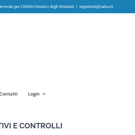
vocati per i Diritti Umani e degli Stranieri
|
segreteria@cadus.it
Contatti
Login
TIVI E CONTROLLI