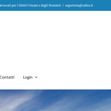
vocati per i Diritti Umani e degli Stranieri
|
segreteria@cadus.it
Contatti
Login