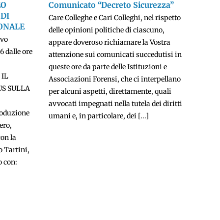
EO
Comunicato “Decreto Sicurezza”
DI
Care Colleghe e Cari Colleghi, nel rispetto
ONALE
delle opinioni politiche di ciascuno,
ivo
appare doveroso richiamare la Vostra
6 dalle ore
attenzione sui comunicati succedutisi in
queste ore da parte delle Istituzioni e
 IL
Associazioni Forensi, che ci interpellano
US SULLA
per alcuni aspetti, direttamente, quali
avvocati impegnati nella tutela dei diritti
oduzione
umani e, in particolare, dei [...]
ero,
con la
 Tartini,
o con: