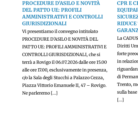
PROCEDURE D’ASILO E NOVITÀ
CPR E C
DEL PATTO UE: PROFILI
EQUIPAR
AMMINISTRATIVI E CONTROLLI
SICUREZ
GIURISDIZIONALI
RIDUCE
GARANZ
Vi presentiamo il convegno intitolato
La CADUS 
PROCEDURE D'ASILO E NOVITÀ DEL
Diritti Um
PATTO UE: PROFILI AMMINISTRATIVI E
forte pre
CONTROLLI GIURISDIZIONALI, che si
in relazion
terrà a Rovigo il 06.07.2026 dalle ore 15.00
riguardant
alle ore 17.00, esclusivamente in presenza,
di Permane
c/o la Sala degli Stucchi a Palazzo Cezza,
Trento, m
Piazza Vittorio Emanuele II, 47 – Rovigo.
sulla base
Ne parleremo [...]
[...]