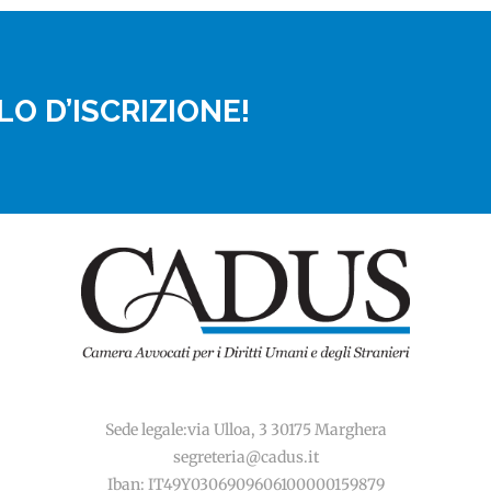
O D’ISCRIZIONE!
Sede legale:via Ulloa, 3 30175 Marghera
segreteria@cadus.it
Iban: IT49Y0306909606100000159879