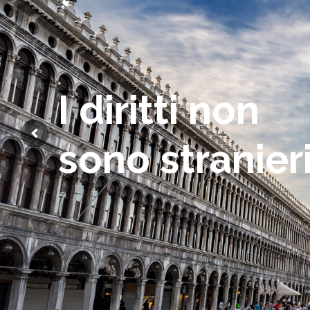
I diritti non
sono stranier