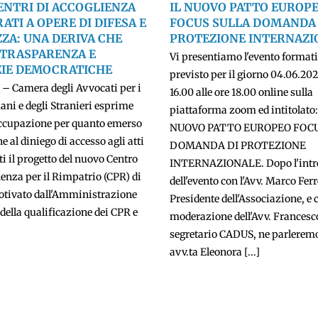
ENTRI DI ACCOGLIENZA
IL NUOVO PATTO EUROP
ATI A OPERE DI DIFESA E
FOCUS SULLA DOMANDA 
ZA: UNA DERIVA CHE
PROTEZIONE INTERNAZI
 TRASPARENZA E
Vi presentiamo l'evento format
IE DEMOCRATICHE
previsto per il giorno 04.06.202
– Camera degli Avvocati per i
16.00 alle ore 18.00 online sulla
ani e degli Stranieri esprime
piattaforma zoom ed intitolato:
occupazione per quanto emerso
NUOVO PATTO EUROPEO FOC
e al diniego di accesso agli atti
DOMANDA DI PROTEZIONE
i il progetto del nuovo Centro
INTERNAZIONALE. Dopo l'intr
nza per il Rimpatrio (CPR) di
dell'evento con l'Avv. Marco Ferr
otivato dall'Amministrazione
Presidente dell'Associazione, e 
 della qualificazione dei CPR e
moderazione dell'Avv. Francesco
segretario CADUS, ne parlerem
avv.ta Eleonora [...]