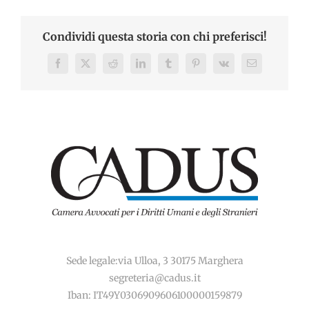
Condividi questa storia con chi preferisci!
Facebook
X
Reddit
LinkedIn
Tumblr
Pinterest
Vk
Email
Sede legale:via Ulloa, 3 30175 Marghera
segreteria@cadus.it
Iban: IT49Y0306909606100000159879