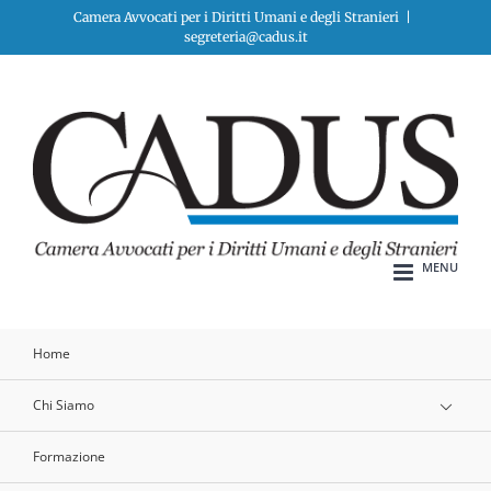
Salta
Camera Avvocati per i Diritti Umani e degli Stranieri
|
segreteria@cadus.it
al
contenuto
Home
Chi Siamo
Formazione