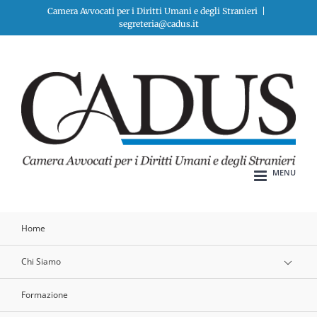
Salta
Camera Avvocati per i Diritti Umani e degli Stranieri
|
segreteria@cadus.it
al
contenuto
Home
Chi Siamo
Formazione