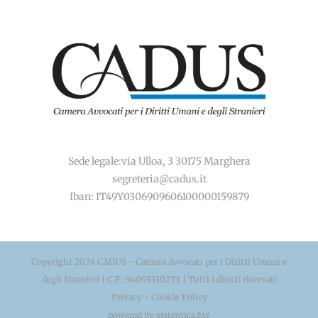
Sede legale:via Ulloa, 3 30175 Marghera
segreteria@cadus.it
Iban: IT49Y0306909606100000159879
Copyright 2024 CADUS - Camera Avvocati per i Diritti Umani e
degli Stranieri | C.F.: 94095330273 | Tutti i diritti riservati
Privacy
-
Cookie Policy
powered by
sistemica.biz