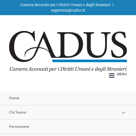
Salta
Camera Avvocati per i Diritti Umani e degli Stranieri
|
segreteria@cadus.it
al
contenuto
Home
Chi Siamo
Formazione