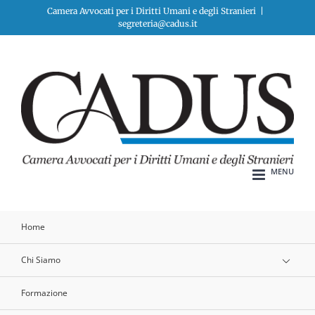
Salta
Camera Avvocati per i Diritti Umani e degli Stranieri
|
segreteria@cadus.it
al
contenuto
Home
Chi Siamo
Formazione