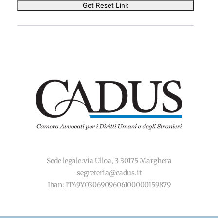
Sede legale:via Ulloa, 3 30175 Marghera
segreteria@cadus.it
Iban: IT49Y0306909606100000159879